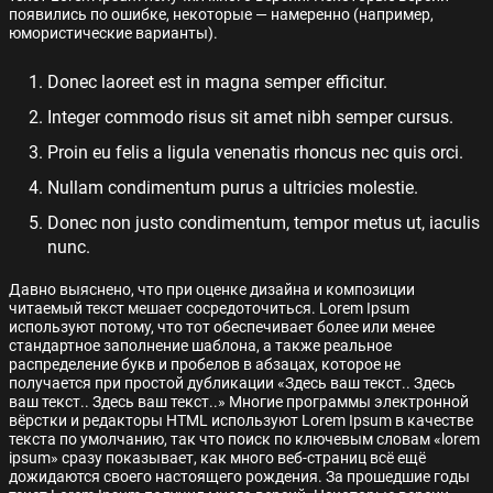
появились по ошибке, некоторые — намеренно (например,
юмористические варианты).
Donec laoreet est in magna semper efficitur.
Integer commodo risus sit amet nibh semper cursus.
Proin eu felis a ligula venenatis rhoncus nec quis orci.
Nullam condimentum purus a ultricies molestie.
Donec non justo condimentum, tempor metus ut, iaculis
nunc.
Давно выяснено, что при оценке дизайна и композиции
читаемый текст мешает сосредоточиться. Lorem Ipsum
используют потому, что тот обеспечивает более или менее
стандартное заполнение шаблона, а также реальное
распределение букв и пробелов в абзацах, которое не
получается при простой дубликации «Здесь ваш текст.. Здесь
ваш текст.. Здесь ваш текст..» Многие программы электронной
вёрстки и редакторы HTML используют Lorem Ipsum в качестве
текста по умолчанию, так что поиск по ключевым словам «lorem
ipsum» сразу показывает, как много веб-страниц всё ещё
дожидаются своего настоящего рождения. За прошедшие годы