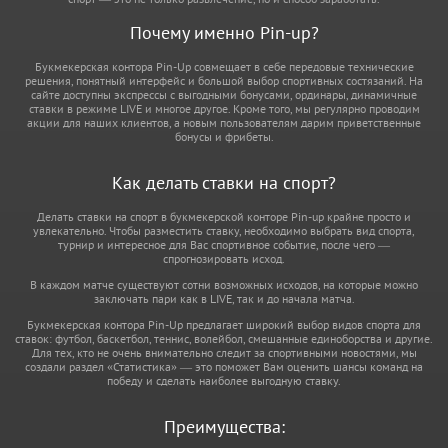
Почему именно Pin-up?
Букмекерская контора Pin-Up совмещает в себе передовые технические
решения, понятный интерфейс и большой выбор спортивных состязаний. На
сайте доступны экспрессы с выгодными бонусами, ординары, динамичные
ставки в режиме LIVE и многое другое. Кроме того, мы регулярно проводим
акции для наших клиентов, а новым пользователям дарим приветственные
бонусы и фрибеты.
Как делать ставки на спорт?
Делать ставки на спорт в букмекерской конторе Pin-up крайне просто и
увлекательно. Чтобы разместить ставку, необходимо выбрать вид спорта,
турнир и интересное для Вас спортивное событие, после чего —
спрогнозировать исход.
В каждом матче существуют сотни возможных исходов, на которые можно
заключать пари как в LIVE, так и до начала матча.
Букмекерская контора Pin-Up предлагает широкий выбор видов спорта для
ставок: футбол, баскетбол, теннис, волейбол, смешанные единоборства и другие.
Для тех, кто не очень внимательно следит за спортивными новостями, мы
создали раздел «Статистика» — это поможет Вам оценить шансы команд на
победу и сделать наиболее выгодную ставку.
Преимущества: