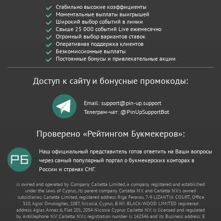
Стабильно высокие коэффициенты
Моментальные выплаты выигрышей
Широкий выбор событий в линии
Свыше 25 000 событий Live ежемесячно
Огромный выбор вариантов ставок
Оперативная поддержка клиентов
Безкомиссионные выплаты
Постоянные бонусы и привлекательные акции
Доступ к сайту и бонусные промокоды:
Email:
support@pin-up.support
Телеграм-чат: @PinUpSupportBot
Проверено «Рейтингом Букмекеров»:
Наш официальный представитель готов ответить на Ваши вопросы
через самый популярный портал о букмекерских конторах в
России и странах СНГ.
is owned and operated by Company Carletta Limited, a company registered and established
under the laws of Cyprus, its parent company Carletta N.V. and Carletta N.V.s owned
subsidiaries, Carletta Limited, registered address Riga Feraiou, 7-9 LIZANTIA COURT, Office
310, Agioi Omologites, 1087, Nicosia, Cyprus, B.W.I. BLACK-WOOD LIMITED registered
address Agias Annas 6, Flat 201, 2054 Nicosia Cyprus Carletta N.V. is licensed and regulated
by Antillephone N.V. Carletta N.V.s registration number is 142346 and its Business address: E