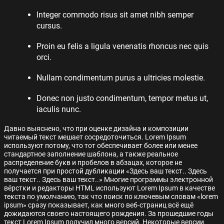
Integer commodo risus sit amet nibh semper
cursus.
Proin eu felis a ligula venenatis rhoncus nec quis
orci.
Nullam condimentum purus a ultricies molestie.
Donec non justo condimentum, tempor metus ut,
iaculis nunc.
Давно выяснено, что при оценке дизайна и композиции
читаемый текст мешает сосредоточиться. Lorem Ipsum
используют потому, что тот обеспечивает более или менее
стандартное заполнение шаблона, а также реальное
распределение букв и пробелов в абзацах, которое не
получается при простой дубликации «Здесь ваш текст.. Здесь
ваш текст.. Здесь ваш текст..» Многие программы электронной
вёрстки и редакторы HTML используют Lorem Ipsum в качестве
текста по умолчанию, так что поиск по ключевым словам «lorem
ipsum» сразу показывает, как много веб-страниц всё ещё
дожидаются своего настоящего рождения. За прошедшие годы
текст Lorem Ipsum получил много версий. Некоторые версии