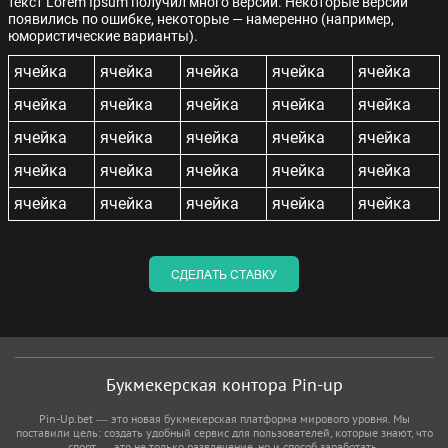
текст Lorem Ipsum получил много версий. Некоторые версии
появились по ошибке, некоторые — намеренно (например,
юмористические варианты).
ячейка
ячейка
ячейка
ячейка
ячейка
ячейка
ячейка
ячейка
ячейка
ячейка
ячейка
ячейка
ячейка
ячейка
ячейка
ячейка
ячейка
ячейка
ячейка
ячейка
ячейка
ячейка
ячейка
ячейка
ячейка
СДЕЛАТЬ СТАВКУ
Букмекерская контора Pin-up
Pin-Up.bet — это новая букмекерская платформа мирового уровня. Мы
поставили цель: создать удобный сервис для пользователей, которые знают, что
спорт — это не только развлечение, но и способ заработать.