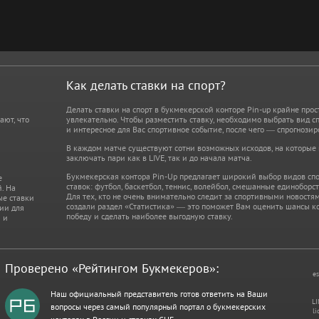
Как делать ставки на спорт?
Делать ставки на спорт в букмекерской конторе Pin-up крайне прос
ают, что
увлекательно. Чтобы разместить ставку, необходимо выбрать вид сп
и интересное для Вас спортивное событие, после чего — спрогнозир
В каждом матче существуют сотни возможных исходов, на которые
заключать пари как в LIVE, так и до начала матча.
Букмекерская контора Pin-Up предлагает широкий выбор видов спо
е
ставок: футбол, баскетбол, теннис, волейбол, смешанные единоборст
. На
Для тех, кто не очень внимательно следит за спортивными новостя
ые ставки
создали раздел «Статистика» — это поможет Вам оценить шансы к
ции для
победу и сделать наиболее выгодную ставку.
 и
Проверено «Рейтингом Букмекеров»:
es
Наш официальный представитель готов ответить на Ваши
LI
вопросы через самый популярный портал о букмекерских
li