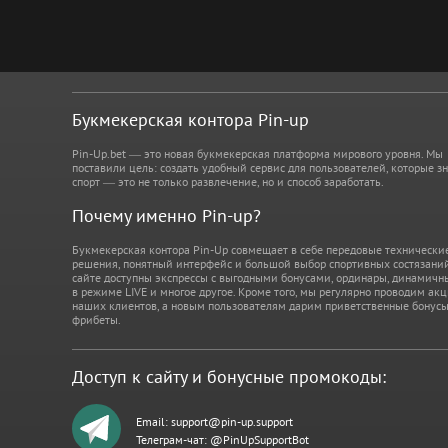
Букмекерская контора Pin-up
Pin-Up.bet — это новая букмекерская платформа мирового уровня. Мы
поставили цель: создать удобный сервис для пользователей, которые зн
спорт — это не только развлечение, но и способ заработать.
Почему именно Pin-up?
Букмекерская контора Pin-Up совмещает в себе передовые технически
решения, понятный интерфейс и большой выбор спортивных состязаний
сайте доступны экспрессы с выгодными бонусами, ординары, динамичн
в режиме LIVE и многое другое. Кроме того, мы регулярно проводим ак
наших клиентов, а новым пользователям дарим приветственные бонусы
фрибеты.
Доступ к сайту и бонусные промокоды:
Email:
support@pin-up.support
Телеграм-чат: @PinUpSupportBot