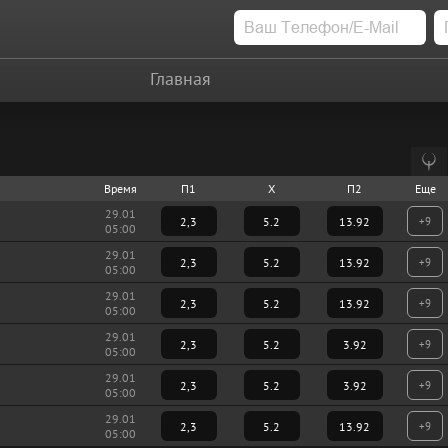
Главная
Время
П1
X
П2
Еще
29.01
2,3
5.2
13.92
+9
05:00
29.01
2,3
5.2
13.92
+9
05:00
29.01
2,3
5.2
13.92
+9
05:00
29.01
2,3
5.2
3.92
+9
05:00
29.01
2,3
5.2
3.92
+9
05:00
29.01
2,3
5.2
13.92
+9
05:00