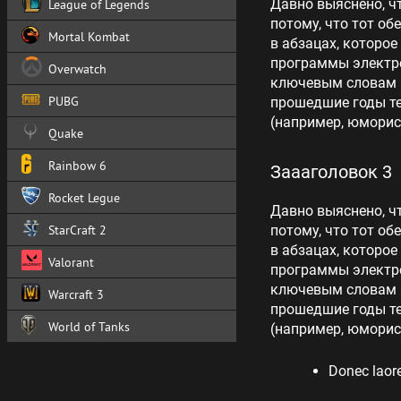
Давно выяснено, ч
League of Legends
потому, что тот об
Mortal Kombat
в абзацах, которое
программы электро
Overwatch
ключевым словам «
PUBG
прошедшие годы те
(например, юморис
Quake
Rainbow 6
Заааголовок 3
Rocket Legue
Давно выяснено, ч
StarCraft 2
потому, что тот об
в абзацах, которое
Valorant
программы электро
ключевым словам «
Warcraft 3
прошедшие годы те
World of Tanks
(например, юморис
Donec laore