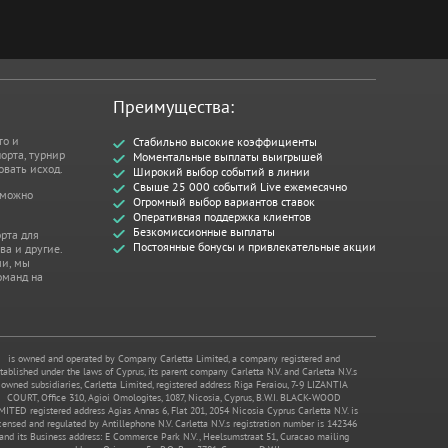
Преимущества:
то и
Стабильно высокие коэффициенты
орта, турнир
Моментальные выплаты выигрышей
овать исход.
Широкий выбор событий в линии
Свыше 25 000 событий Live ежемесячно
 можно
Огромный выбор вариантов ставок
Оперативная поддержка клиентов
Безкомиссионные выплаты
рта для
Постоянные бонусы и привлекательные акции
ва и другие.
ми, мы
оманд на
is owned and operated by Company Carletta Limited, a company registered and
tablished under the laws of Cyprus, its parent company Carletta N.V. and Carletta N.V.s
owned subsidiaries, Carletta Limited, registered address Riga Feraiou, 7-9 LIZANTIA
COURT, Office 310, Agioi Omologites, 1087, Nicosia, Cyprus, B.W.I. BLACK-WOOD
MITED registered address Agias Annas 6, Flat 201, 2054 Nicosia Cyprus Carletta N.V. is
censed and regulated by Antillephone N.V. Carletta N.V.s registration number is 142346
and its Business address: E Commerce Park N.V., Heelsumstraat 51, Curacao mailing