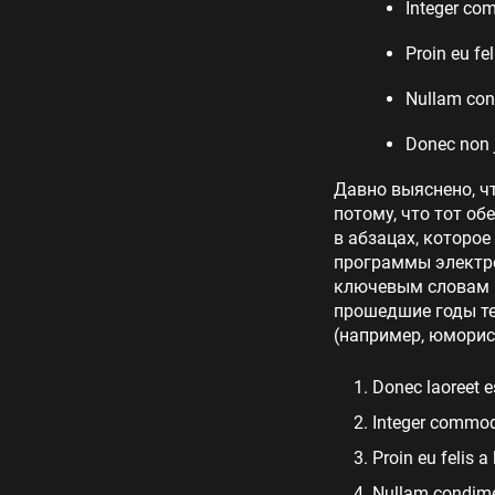
Integer co
Proin eu fel
Nullam cond
Donec non 
Давно выяснено, ч
потому, что тот об
в абзацах, которое
программы электро
ключевым словам «
прошедшие годы те
(например, юморис
Donec laoreet e
Integer commodo
Proin eu felis a
Nullam condimen