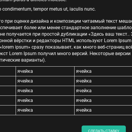
 condimentum, tempor metus ut, iaculis nunc.
то при оценке дизайна и композиции читаемый текст меша
еспечивает более или менее стандартное заполнение шабло
 не получается при простой дубликации «Здесь ваш текст.. 
нной вёрстки и редакторы HTML используют Lorem Ipsum в
lorem ipsum» сразу показывает, как много веб-страниц в
кст Lorem Ipsum получил много версий. Некоторые версии
тические варианты).
ячейка
ячейка
ячейка
ячейка
ячейка
ячейка
ячейка
ячейка
ячейка
ячейка
СДЕЛАТЬ СТАВКУ