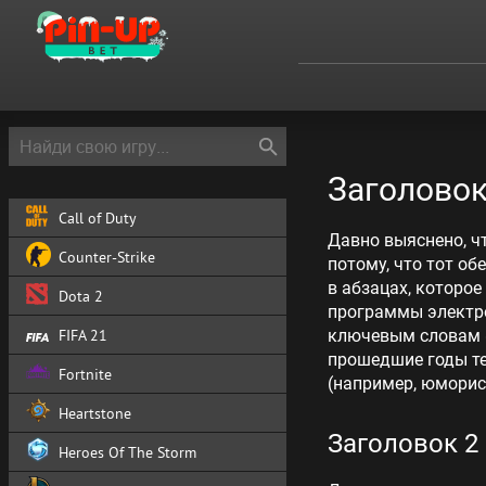
Заголовок
Call of Duty
Давно выяснено, ч
Counter-Strike
потому, что тот об
в абзацах, которое
Dota 2
программы электро
FIFA 21
ключевым словам «
прошедшие годы те
Fortnite
(например, юморис
Heartstone
Заголовок 2
Heroes Of The Storm