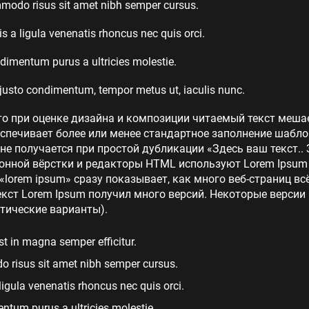
mmodo risus sit amet nibh semper cursus.
is a ligula venenatis rhoncus nec quis orci.
imentum purus a ultricies molestie.
justo condimentum, tempor metus ut, iaculis nunc.
то при оценке дизайна и композиции читаемый текст меша
еспечивает более или менее стандартное заполнение шабло
 не получается при простой дубликации «Здесь ваш текст.. 
нной вёрстки и редакторы HTML используют Lorem Ipsum в
lorem ipsum» сразу показывает, как много веб-страниц в
кст Lorem Ipsum получил много версий. Некоторые версии
тические варианты).
st in magna semper efficitur.
 risus sit amet nibh semper cursus.
 ligula venenatis rhoncus nec quis orci.
tum purus a ultricies molestie.