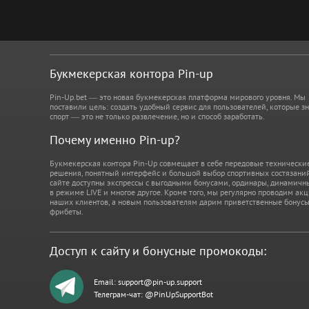
Букмекерская контора Pin-up
Pin-Up.bet — это новая букмекерская платформа мирового уровня. Мы
поставили цель: создать удобный сервис для пользователей, которые зн
спорт — это не только развлечение, но и способ заработать.
Почему именно Pin-up?
Букмекерская контора Pin-Up совмещает в себе передовые технически
решения, понятный интерфейс и большой выбор спортивных состязаний
сайте доступны экспрессы с выгодными бонусами, ординары, динамичн
в режиме LIVE и многое другое. Кроме того, мы регулярно проводим ак
наших клиентов, а новым пользователям дарим приветственные бонусы
фрибеты.
Доступ к сайту и бонусные промокоды:
Email:
support@pin-up.support
Телеграм-чат: @PinUpSupportBot