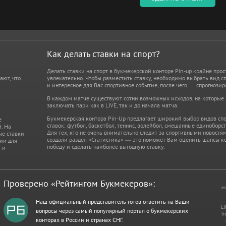
Как делать ставки на спорт?
Делать ставки на спорт в букмекерской конторе Pin-up крайне прос
ают, что
увлекательно. Чтобы разместить ставку, необходимо выбрать вид сп
и интересное для Вас спортивное событие, после чего — спрогнозир
В каждом матче существуют сотни возможных исходов, на которые
заключать пари как в LIVE, так и до начала матча.
Букмекерская контора Pin-Up предлагает широкий выбор видов спо
е
ставок: футбол, баскетбол, теннис, волейбол, смешанные единоборст
. На
Для тех, кто не очень внимательно следит за спортивными новостя
ые ставки
создали раздел «Статистика» — это поможет Вам оценить шансы к
ции для
победу и сделать наиболее выгодную ставку.
 и
Проверено «Рейтингом Букмекеров»:
es
Наш официальный представитель готов ответить на Ваши
LI
вопросы через самый популярный портал о букмекерских
li
конторах в России и странах СНГ.