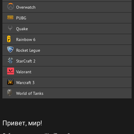
Overwatch
PUBG
Quake
Rainbow 6
Rocket Legue
StarCraft 2
Valorant
Warcraft 3
World of Tanks
Привет, мир!