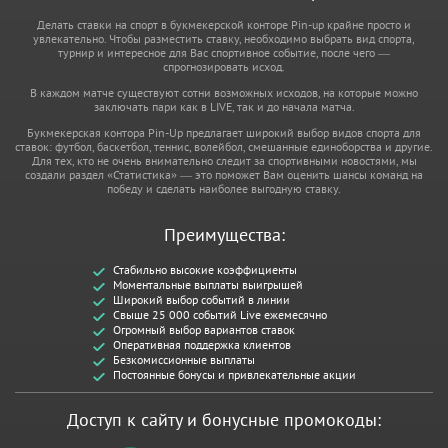
Делать ставки на спорт в букмекерской конторе Pin-up крайне просто и
увлекательно. Чтобы разместить ставку, необходимо выбрать вид спорта,
турнир и интересное для Вас спортивное событие, после чего —
спрогнозировать исход.
В каждом матче существуют сотни возможных исходов, на которые можно
заключать пари как в LIVE, так и до начала матча.
Букмекерская контора Pin-Up предлагает широкий выбор видов спорта для
ставок: футбол, баскетбол, теннис, волейбол, смешанные единоборства и другие.
Для тех, кто не очень внимательно следит за спортивными новостями, мы
создали раздел «Статистика» — это поможет Вам оценить шансы команд на
победу и сделать наиболее выгодную ставку.
Преимущества:
Стабильно высокие коэффициенты
Моментальные выплаты выигрышей
Широкий выбор событий в линии
Свыше 25 000 событий Live ежемесячно
Огромный выбор вариантов ставок
Оперативная поддержка клиентов
Безкомиссионные выплаты
Постоянные бонусы и привлекательные акции
Доступ к сайту и бонусные промокоды: